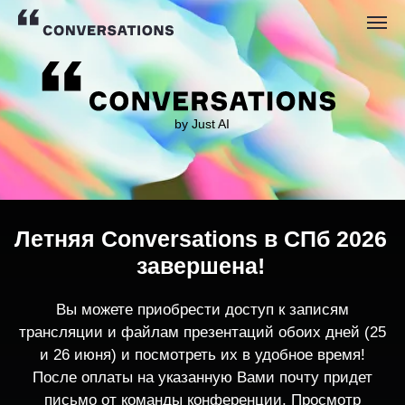
by Just AI
Летняя Conversations в СПб 2026
завершена!
Вы можете приобрести доступ к записям
трансляции и файлам презентаций обоих дней (25
и 26 июня) и посмотреть их в удобное время!
После оплаты на указанную Вами почту придет
письмо от команды конференции. Просмотр
записей трансляции возможен только с одного
устройства единовременно.
По любым вопросам пишите
contact@conversations-ai.co
m
КУПИТЬ ЗАПИСИ