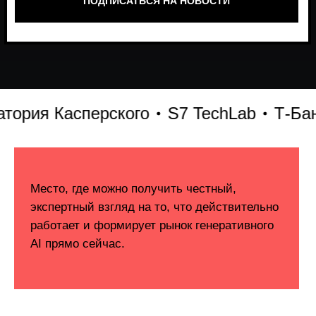
я Касперского
S7 TechLab
Т-Банк