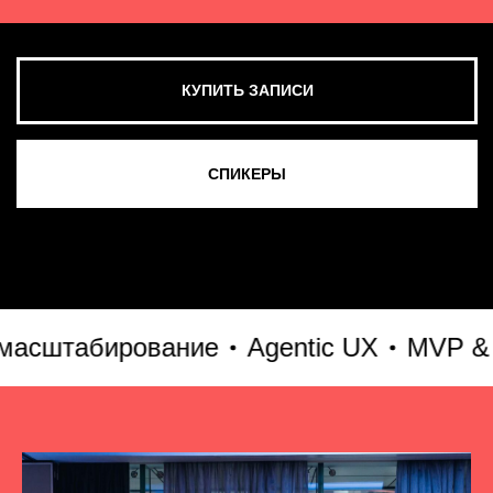
табирование
Agentic UX
MVP & Go-t