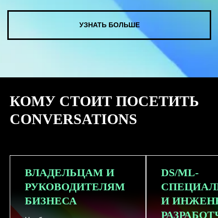
КУПИТЬ ЗАПИСИ
КОМУ СТОИТ ПОСЕТИТЬ
СМОТРЕТЬ ВСЕ ФОТО
CONVERSATIONS
ВЛАДЕЛЬЦАМ И
DS/ML-
РУКОВОДИТЕЛЯМ
СПЕЦИАЛ
БИЗНЕСА
И ИНЖЕН
РАЗРАБО