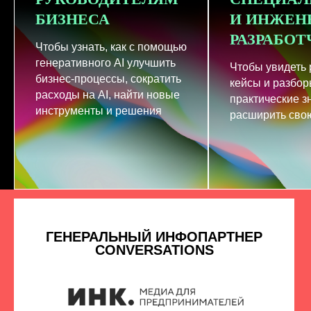
БИЗНЕСА
И ИНЖЕН
РАЗРАБО
Чтобы узнать, как с помощью
генеративного AI улучшить
Чтобы увидеть
бизнес-процессы, сократить
кейсы и разбор
расходы на AI, найти новые
практические з
инструменты и решения
расширить свою