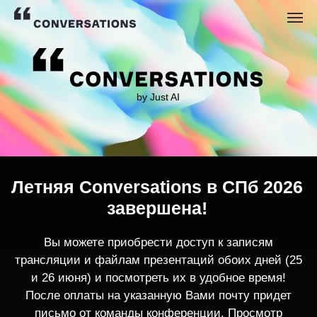
by Just AI
Летняя Conversations в СПб 2026
завершена!
Вы можете приобрести доступ к записям
трансляции и файлам презентаций обоих дней (25
и 26 июня) и посмотреть их в удобное время!
После оплаты на указанную Вами почту придет
письмо от команды конференции. Просмотр
записей трансляции возможен только с одного
устройства единовременно.
По любым вопросам пишите
contact@conversations-ai.co
m
КУПИТЬ ЗАПИСИ