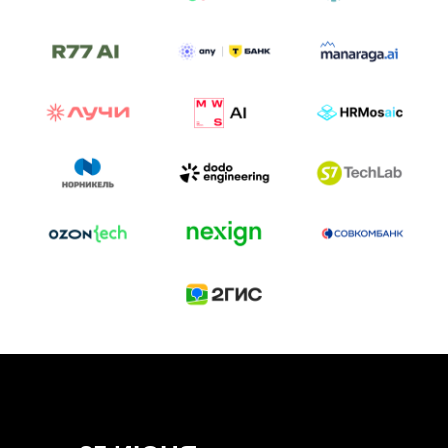
ТРЕК «AI-NATIVE»
И БИТВА АГЕНТОВ
Новый трек «AI-native» — отражение
стремительных изменений в подходах
к построению бизнеса и созданию технологий под
влиянием AI-агентов.
Доклады, дискуссия и битва AI-агентов — 25 июня
на сцене Conversations.