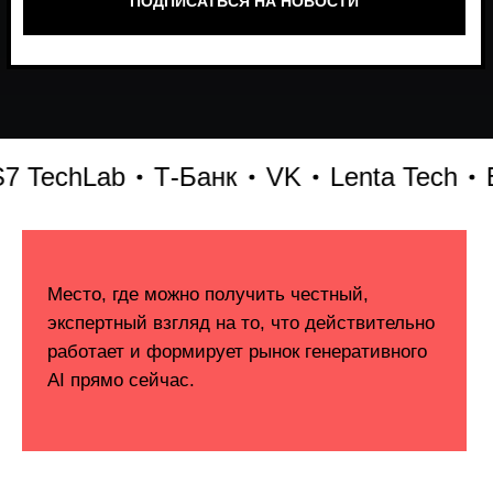
echLab
Т-Банк
VK
Lenta Tech
Бит