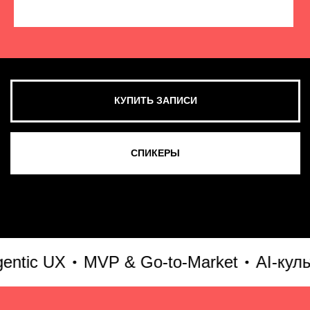
КУПИТЬ ЗАПИСИ
СМОТРЕТЬ ВСЕ ФОТО
ic UX
MVP & Go-to-Market
AI-культу