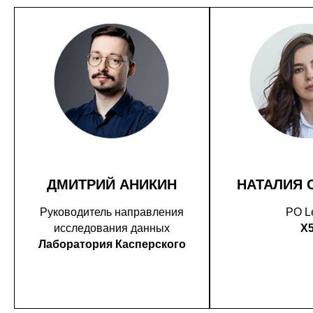
ДМИТРИЙ АНИКИН
НАТАЛИЯ 
Руководитель направления
PO L
исследования данных
X
Лаборатория Касперского