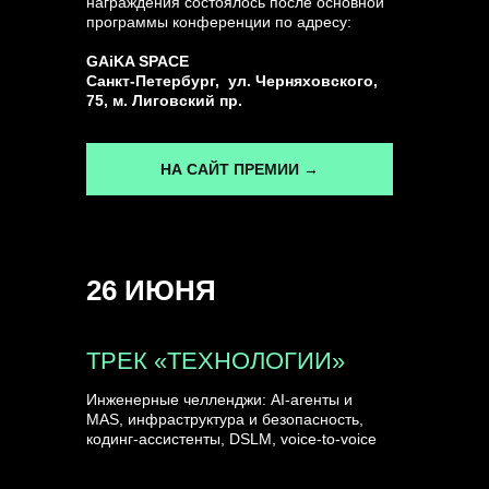
награждения состоялось после основной
программы конференции по адресу:
ГЕНЕРАЛЬНЫЙ ИНФОПАРТНЕР
GAiKA SPACE
CONVERSATIONS
Санкт-Петербург, ул. Черняховского,
75, м. Лиговский пр.
НА САЙТ ПРЕМИИ →
КУПИТЬ ЗАПИСИ
26 ИЮНЯ
СПИКЕРЫ
ТРЕК «ТЕХНОЛОГИИ»
Инженерные челленджи: AI-агенты и
MAS, инфраструктура и безопасность,
кодинг-ассистенты, DSLM, voice-to-voice