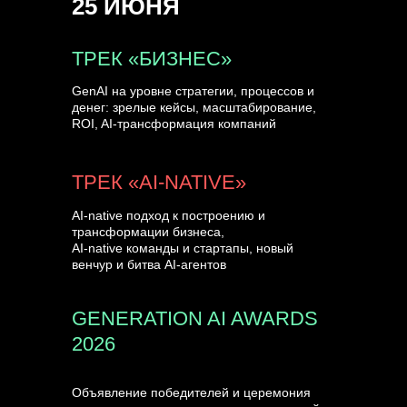
25 ИЮНЯ
УЗНАТЬ БОЛЬШЕ
ТРЕК «БИЗНЕС»
GenAI на уровне стратегии, процессов и
денег: зрелые кейсы, масштабирование,
ROI, AI-трансформация компаний
ТРЕК «AI-NATIVE»
AI-native подход к построению и
трансформации бизнеса,
AI-native команды и стартапы, новый
венчур и битва AI-агентов
GENERATION AI AWARDS
2026
Объявление победителей и церемония