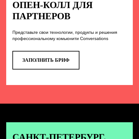
НА НАС В СОЦСЕТЯХ
ОПЕН-КОЛЛ ДЛЯ
ПАРТНЕРОВ
Представьте свои технологии, продукты и решения
TELEGRAM
профессиональному комьюнити Conversations
Эксклюзивные спойлеры к докладам,
анонс новых спикеров и другие
новости конференции
ЗАПОЛНИТЬ БРИФ
ПЕРЕЙТИ
ВКОНТАКТЕ
Новости и записи докладов и
дискуссий с конференции
САНКТ-ПЕТЕРБУРГ.