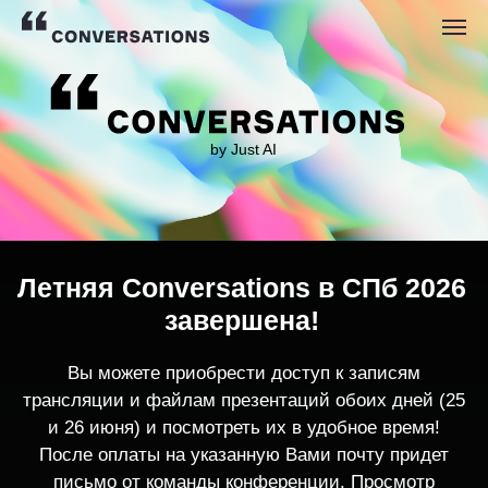
by Just AI
Летняя Conversations в СПб 2026
завершена!
Вы можете приобрести доступ к записям
трансляции и файлам презентаций обоих дней (25
и 26 июня) и посмотреть их в удобное время!
После оплаты на указанную Вами почту придет
письмо от команды конференции. Просмотр
записей трансляции возможен только с одного
устройства единовременно.
По любым вопросам пишите
contact@conversations-ai.co
m
КУПИТЬ ЗАПИСИ