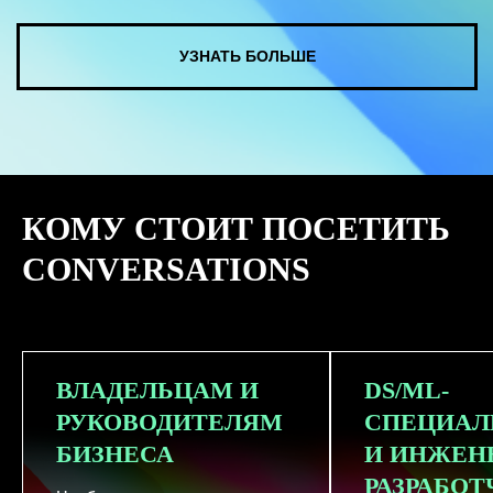
КУПИТЬ ЗАПИСИ
КОМУ СТОИТ ПОСЕТИТЬ
СМОТРЕТЬ ВСЕ ФОТО
CONVERSATIONS
ВЛАДЕЛЬЦАМ И
DS/ML-
РУКОВОДИТЕЛЯМ
СПЕЦИАЛ
БИЗНЕСА
И ИНЖЕН
РАЗРАБО