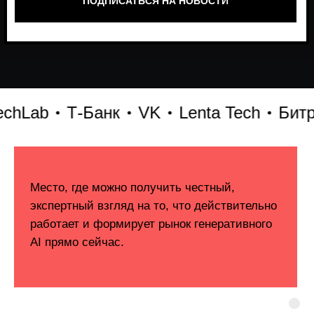
b
Т-Банк
VK
Lenta Tech
Битрикс2