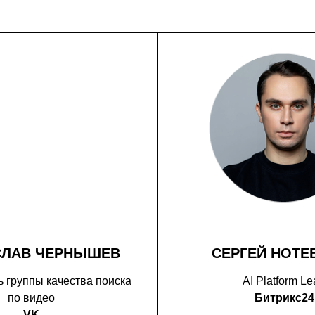
СЛАВ ЧЕРНЫШЕВ
СЕРГЕЙ НОТЕ
 группы качества поиска
AI Platform L
по видео
Битрикс24
VK