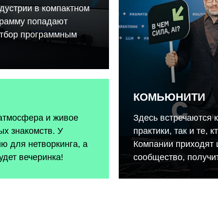
дустрии в компактном
грамму попадают
отбор программным
КОМЬЮНИТИ
 атмосфера и живое
Здесь встречаются 
х знакомств. У
практики, так и те, 
ию для нетворкинга, а
Компании приходят 
удет вечеринка!
сообщество, получит