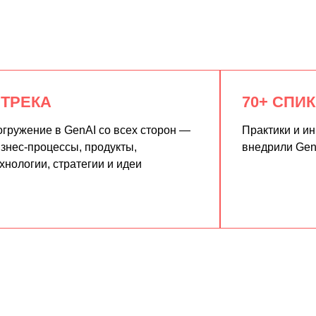
 ТРЕКА
70+ СПИ
гружение в GenAI со всех сторон —
Практики и и
знес-процессы, продукты,
внедрили Gen
хнологии, стратегии и идеи