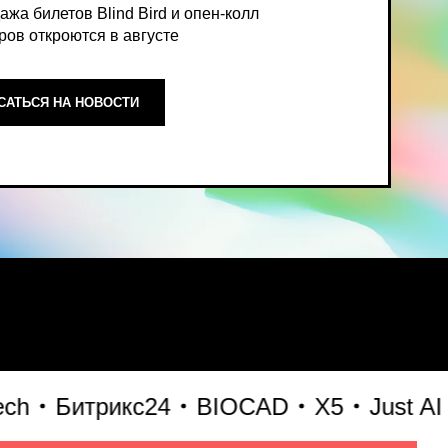
ОСТИ
ный, экспертный взгляд на то,
Битрикс24
BIOCAD
X5
Just AI
Се
формирует рынок