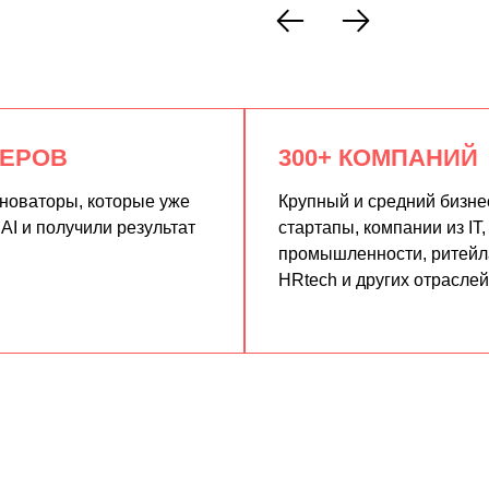
КЕРОВ
300+ КОМПАНИЙ
нноваторы, которые уже
Крупный и средний бизне
AI и получили результат
стартапы, компании из IT,
промышленности, ритейла
HRtech и других отраслей