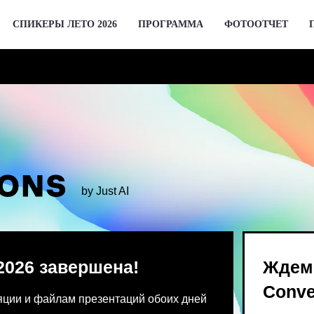
СПИКЕРЫ ЛЕТО 2026
ПРОГРАММА
ФОТООТЧЕТ
by Just AI
 завершена!
Ждем вас 2 де
Conversations
 файлам презентаций обоих дней
Предпродажа билетов Bl
 от команды конференции.
для спикеров откроются 
го устройства единовременно.