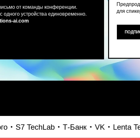
.co
m
ПОДПИСАТЬСЯ НА НОВ
Место, где можно получить чест
S7 TechLab
Т-Банк
VK
Lenta Tech
что действительно работает и 
генеративного AI прямо сейчас.