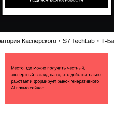
рия Касперского
S7 TechLab
Т-Банк