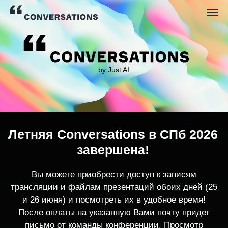
by Just AI
Летняя Conversations в СПб 2026
завершена!
Вы можете приобрести доступ к записям
трансляции и файлам презентаций обоих дней (25
и 26 июня) и посмотреть их в удобное время!
После оплаты на указанную Вами почту придет
письмо от команды конференции. Просмотр
записей трансляции возможен только с одного
устройства единовременно.
По любым вопросам пишите
contact@conversations-ai.co
m
КУПИТЬ ЗАПИСИ