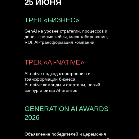
25 ИЮНЯ
УЗНАТЬ БОЛЬШЕ
ТРЕК «БИЗНЕС»
GenAI на уровне стратегии, процессов и
денег: зрелые кейсы, масштабирование,
ROI, AI-трансформация компаний
ТРЕК «AI-NATIVE»
AI-native подход к построению и
трансформации бизнеса,
AI-native команды и стартапы, новый
венчур и битва AI-агентов
GENERATION AI AWARDS
2026
Объявление победителей и церемония