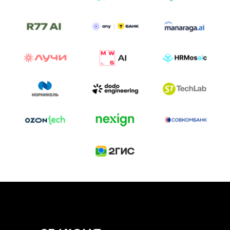
ТРЕК «AI-NATIVE»
И БИТВА АГЕНТОВ
Новый трек «AI-native» — отражение
стремительных изменений в подходах
к построению бизнеса и созданию технологий под
влиянием AI-агентов.
Доклады, дискуссия и битва AI-агентов — 25 июня
на сцене Conversations.