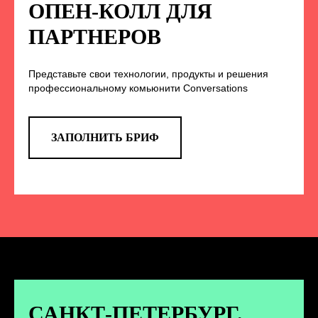
НА НАС В СОЦСЕТЯХ
ОПЕН-КОЛЛ ДЛЯ
ПАРТНЕРОВ
Представьте свои технологии, продукты и решения
TELEGRAM
профессиональному комьюнити Conversations
Эксклюзивные спойлеры к докладам,
анонс новых спикеров и другие
новости конференции
ЗАПОЛНИТЬ БРИФ
ПЕРЕЙТИ
ВКОНТАКТЕ
Новости и записи докладов и
дискуссий с конференции
САНКТ-ПЕТЕРБУРГ.