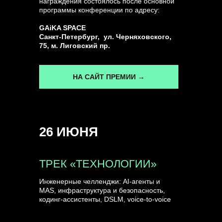
награждения состоялось после основной
программы конференции по адресу:
ГЕНЕРАЛЬНЫЙ ИНФОПАРТНЕР
GAiKA SPACE
CONVERSATIONS
Санкт-Петербург, ул. Черняховского,
75, м. Лиговский пр.
НА САЙТ ПРЕМИИ →
КУПИТЬ ЗАПИСИ
26 ИЮНЯ
СПИКЕРЫ
ТРЕК «ТЕХНОЛОГИИ»
Инженерные челленджи: AI-агенты и
MAS, инфраструктура и безопасность,
кодинг-ассистенты, DSLM, voice-to-voice