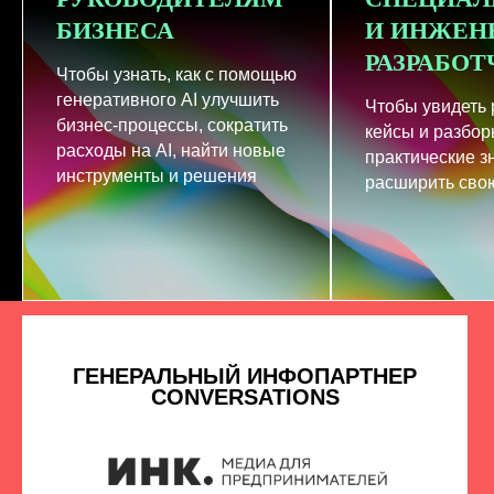
БИЗНЕСА
И ИНЖЕН
РАЗРАБО
Чтобы узнать, как с помощью
генеративного AI улучшить
Чтобы увидеть
бизнес-процессы, сократить
кейсы и разбор
расходы на AI, найти новые
практические з
инструменты и решения
расширить свою