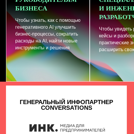
БИЗНЕСА
И ИНЖЕН
РАЗРАБО
Чтобы узнать, как с помощью
генеративного AI улучшить
Чтобы увидеть
бизнес-процессы, сократить
кейсы и разбор
расходы на AI, найти новые
практические з
инструменты и решения
расширить свою