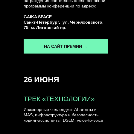
награждения состоялось после основной
программы конференции по адресу:
ГЕНЕРАЛЬНЫЙ ИНФОПАРТНЕР
GAiKA SPACE
CONVERSATIONS
Санкт-Петербург, ул. Черняховского,
75, м. Лиговский пр.
НА САЙТ ПРЕМИИ →
КУПИТЬ ЗАПИСИ
26 ИЮНЯ
СПИКЕРЫ
ТРЕК «ТЕХНОЛОГИИ»
Инженерные челленджи: AI-агенты и
MAS, инфраструктура и безопасность,
кодинг-ассистенты, DSLM, voice-to-voice