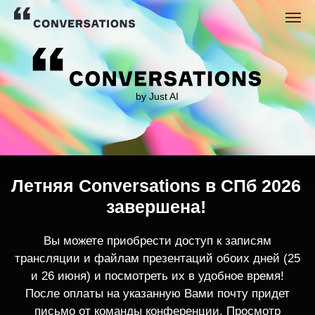
by Just AI
Летняя Conversations в СПб 2026
завершена!
Вы можете приобрести доступ к записям
трансляции и файлам презентаций обоих дней (25
и 26 июня) и посмотреть их в удобное время!
После оплаты на указанную Вами почту придет
письмо от команды конференции. Просмотр
записей трансляции возможен только с одного
устройства единовременно.
По любым вопросам пишите
contact@conversations-ai.co
m
КУПИТЬ ЗАПИСИ