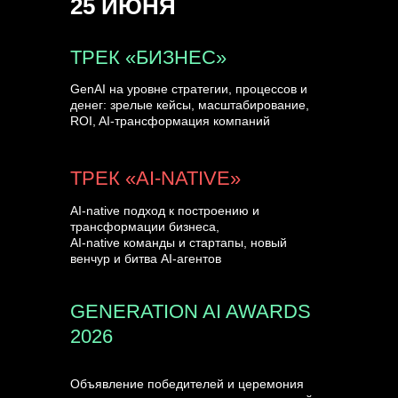
25 ИЮНЯ
УЗНАТЬ БОЛЬШЕ
ТРЕК «БИЗНЕС»
GenAI на уровне стратегии, процессов и
денег: зрелые кейсы, масштабирование,
ROI, AI-трансформация компаний
ТРЕК «AI-NATIVE»
AI-native подход к построению и
трансформации бизнеса,
AI-native команды и стартапы, новый
венчур и битва AI-агентов
GENERATION AI AWARDS
2026
Объявление победителей и церемония