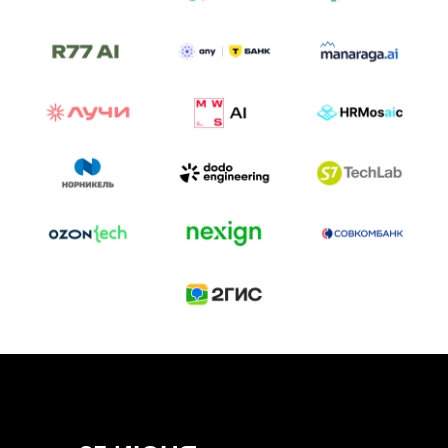
ТРЕК «AI-NATIVE»
И БИТВА АГЕНТОВ
Новый трек «AI-native» — отражение
стремительных изменений в подходах
к построению бизнеса и созданию технологий под
влиянием AI-агентов.
Доклады, дискуссия и битва AI-агентов — 25 июня
на сцене Conversations.