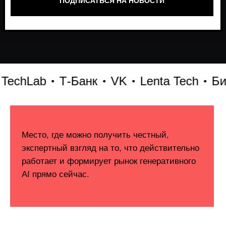
hLab
Т-Банк
VK
Lenta Tech
Битри