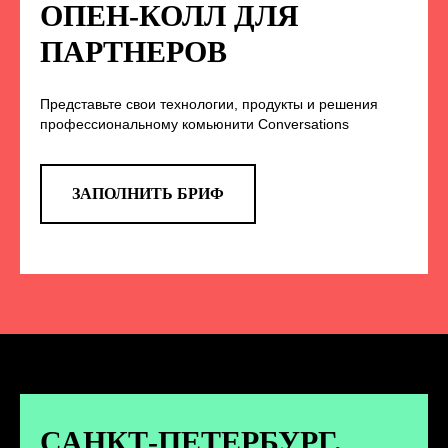
НА НАС В СОЦСЕТЯХ
ОПЕН-КОЛЛ ДЛЯ
ПАРТНЕРОВ
Представьте свои технологии, продукты и решения
TELEGRAM
профессиональному комьюнити Conversations
Эксклюзивные спойлеры к докладам,
анонс новых спикеров и другие
новости конференции
ЗАПОЛНИТЬ БРИФ
ПЕРЕЙТИ
ВКОНТАКТЕ
Новости и записи докладов и
дискуссий с конференции
САНКТ-ПЕТЕРБУРГ.