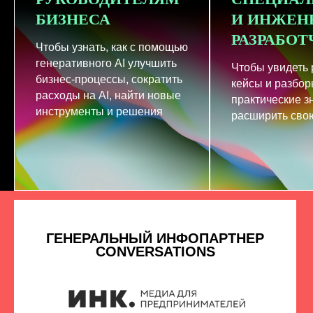
БИЗНЕСА
И ИНЖЕН
РАЗРАБО
Чтобы узнать, как с помощью
генеративного AI улучшить
Чтобы увидеть
бизнес-процессы, сократить
кейсы и разбор
расходы на AI, найти новые
практические з
инструменты и решения
расширить свою