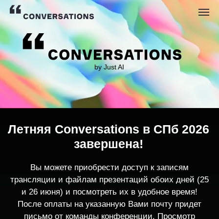
by Just AI
Летняя Conversations в СПб 2026
завершена!
Вы можете приобрести доступ к записям
трансляции и файлам презентаций обоих дней (25
и 26 июня) и посмотреть их в удобное время!
После оплаты на указанную Вами почту придет
письмо от команды конференции. Просмотр
записей трансляции возможен только с одного
устройства единовременно.
По любым вопросам пишите
contact@conversations-ai.co
m
КУПИТЬ ЗАПИСИ