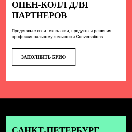
НА НАС В СОЦСЕТЯХ
ОПЕН-КОЛЛ ДЛЯ
ПАРТНЕРОВ
Представьте свои технологии, продукты и решения
TELEGRAM
профессиональному комьюнити Conversations
Эксклюзивные спойлеры к докладам,
анонс новых спикеров и другие
новости конференции
ЗАПОЛНИТЬ БРИФ
ПЕРЕЙТИ
ВКОНТАКТЕ
Новости и записи докладов и
дискуссий с конференции
САНКТ-ПЕТЕРБУРГ.