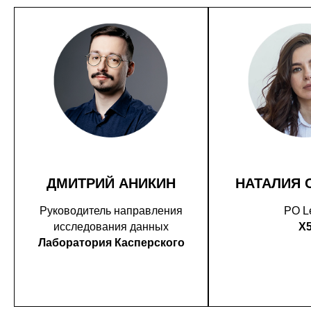
ДМИТРИЙ АНИКИН
НАТАЛИЯ 
Руководитель направления
PO L
исследования данных
X
Лаборатория Касперского