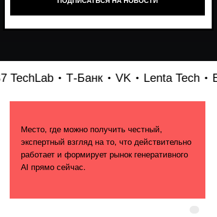
echLab
Т-Банк
VK
Lenta Tech
Бит