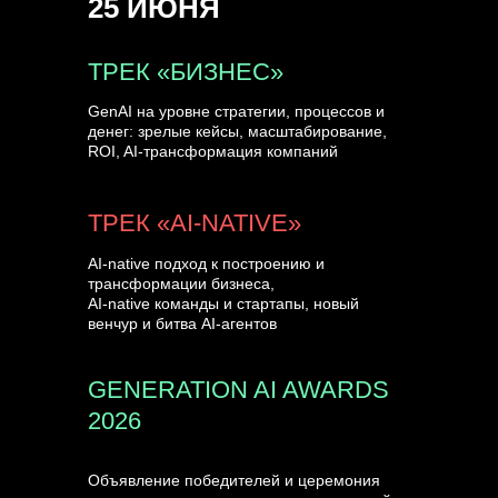
25 ИЮНЯ
УЗНАТЬ БОЛЬШЕ
ТРЕК «БИЗНЕС»
GenAI на уровне стратегии, процессов и
денег: зрелые кейсы, масштабирование,
ROI, AI-трансформация компаний
ТРЕК «AI-NATIVE»
AI-native подход к построению и
трансформации бизнеса,
AI-native команды и стартапы, новый
венчур и битва AI-агентов
GENERATION AI AWARDS
2026
Объявление победителей и церемония