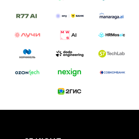
ТРЕК «AI-NATIVE»
И БИТВА АГЕНТОВ
Новый трек «AI-native» — отражение
стремительных изменений в подходах
к построению бизнеса и созданию технологий под
влиянием AI-агентов.
Доклады, дискуссия и битва AI-агентов — 25 июня
на сцене Conversations.