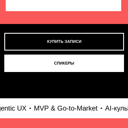
КУПИТЬ ЗАПИСИ
СМОТРЕТЬ ВСЕ ФОТО
ic UX
MVP & Go-to-Market
AI-культур