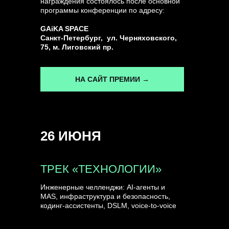
награждения состоялось после основной
программы конференции по адресу:
ГЕНЕРАЛЬНЫЙ ИНФОПАРТНЕР
GAiKA SPACE
CONVERSATIONS
Санкт-Петербург, ул. Черняховского,
75, м. Лиговский пр.
НА САЙТ ПРЕМИИ →
КУПИТЬ ЗАПИСИ
26 ИЮНЯ
СПИКЕРЫ
ТРЕК «ТЕХНОЛОГИИ»
Инженерные челленджи: AI-агенты и
MAS, инфраструктура и безопасность,
кодинг-ассистенты, DSLM, voice-to-voice