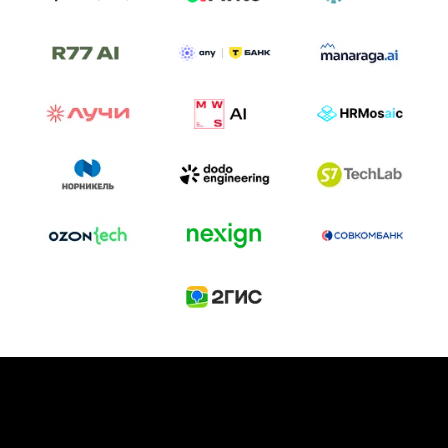
ТРЕК «AI-NATIVE»
И БИТВА АГЕНТОВ
Новый трек «AI-native» — отражение
стремительных изменений в подходах
к построению бизнеса и созданию технологий под
влиянием AI-агентов.
Доклады, дискуссия и битва AI-агентов — 25 июня
на сцене Conversations.