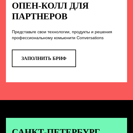
НА НАС В СОЦСЕТЯХ
ОПЕН-КОЛЛ ДЛЯ
ПАРТНЕРОВ
Представьте свои технологии, продукты и решения
TELEGRAM
профессиональному комьюнити Conversations
Эксклюзивные спойлеры к докладам,
анонс новых спикеров и другие
новости конференции
ЗАПОЛНИТЬ БРИФ
ПЕРЕЙТИ
ВКОНТАКТЕ
Новости и записи докладов и
дискуссий с конференции
САНКТ-ПЕТЕРБУРГ.