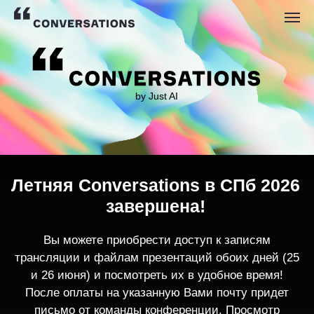
by Just AI
Летняя Conversations в СПб 2026
завершена!
Вы можете приобрести доступ к записям
трансляции и файлам презентаций обоих дней (25
и 26 июня) и посмотреть их в удобное время!
После оплаты на указанную Вами почту придет
письмо от команды конференции. Просмотр
записей трансляции возможен только с одного
устройства единовременно.
По любым вопросам пишите
contact@conversations-ai.co
m
КУПИТЬ ЗАПИСИ