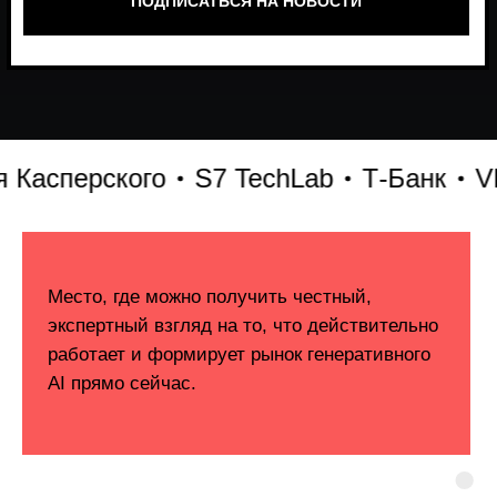
сперского
S7 TechLab
Т-Банк
VK