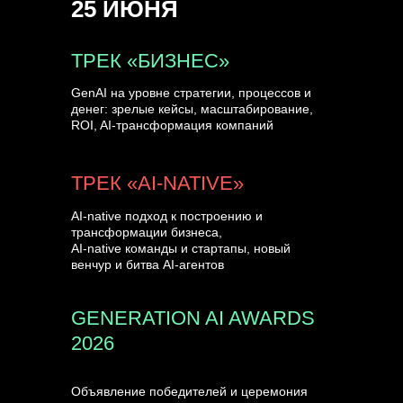
25 ИЮНЯ
УЗНАТЬ БОЛЬШЕ
ТРЕК «БИЗНЕС»
GenAI на уровне стратегии, процессов и
денег: зрелые кейсы, масштабирование,
ROI, AI-трансформация компаний
ТРЕК «AI-NATIVE»
AI-native подход к построению и
трансформации бизнеса,
AI-native команды и стартапы, новый
венчур и битва AI-агентов
GENERATION AI AWARDS
2026
Объявление победителей и церемония