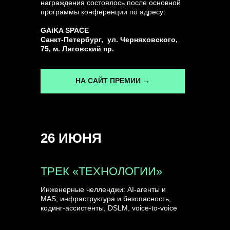
награждения состоялось после основной
программы конференции по адресу:
ГЕНЕРАЛЬНЫЙ ИНФОПАРТНЕР
GAiKA SPACE
CONVERSATIONS
Санкт-Петербург, ул. Черняховского,
75, м. Лиговский пр.
НА САЙТ ПРЕМИИ →
КУПИТЬ ЗАПИСИ
26 ИЮНЯ
СПИКЕРЫ
ТРЕК «ТЕХНОЛОГИИ»
Инженерные челленджи: AI-агенты и
MAS, инфраструктура и безопасность,
кодинг-ассистенты, DSLM, voice-to-voice